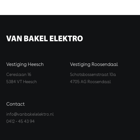
Vestiging Heesch
Vestiging Roosendaal
Cereslaan 16
Schotsbossenstraat 10a
5384 VT Heesch
4705 AG Roosendaal
Contact
info@vanbakelelektro.nl
0412 - 45 43 94