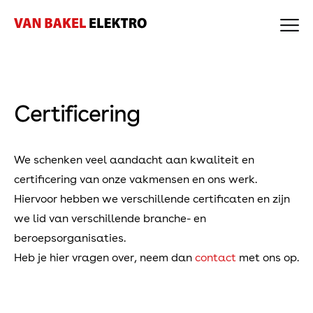
🗐
Home
Over ons
Expertises
Projecten
Nieuws
Certificering
Werken bij
Contact
Certificering
Offerte Zonnepanelen
We schenken veel aandacht aan kwaliteit en
certificering van onze vakmensen en ons werk.
Bekijk onze vacatures
Hiervoor hebben we verschillende certificaten en zijn
we lid van verschillende branche- en
beroepsorganisaties.
Heb je hier vragen over, neem dan
contact
met ons op.
Expertises
Elektro
Beveiliging