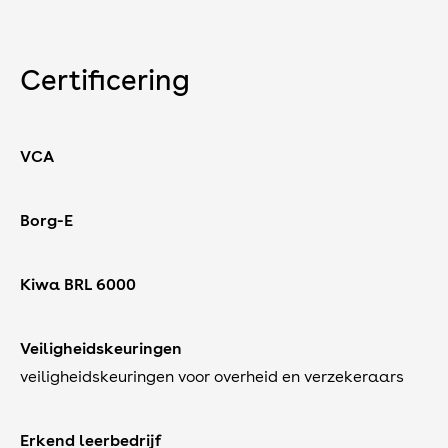
Eco
Certificering
Locaties
Vestiging Heesch
VCA
Cereslaan 16
5384 VT Heesch
Vestiging Roosendaal
Borg-E
Schotsbossenstraat 10a
4705 AG Roosendaal
Contact
Kiwa BRL 6000
info@vanbakelelektro.nl
0412 - 45 43 94
Veiligheidskeuringen
veiligheidskeuringen voor overheid en verzekeraars
Erkend leerbedrijf