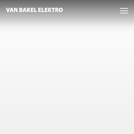
🗐
Home
Over ons
Expertises
Projecten
Nieuws
Werken bij
Contact
Certificering
Offerte Zonnepanelen
Bekijk onze vacatures
Expertises
Elektro
Beveiliging