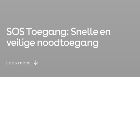
SOS Toegang: Snelle en
veilige noodtoegang
Lees meer
⬇
Van Bakel Elektro installeert
moderne toegangssystemen
voor hulpdiensten
Wanneer elke seconde telt bij een noodgeval, moet