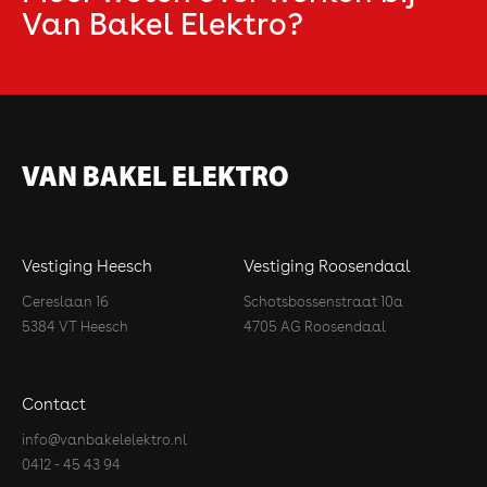
Van Bakel Elektro?
Vestiging Heesch
Vestiging Roosendaal
Cereslaan 16
Schotsbossenstraat 10a
5384 VT Heesch
4705 AG Roosendaal
Contact
info@vanbakelelektro.nl
0412 - 45 43 94