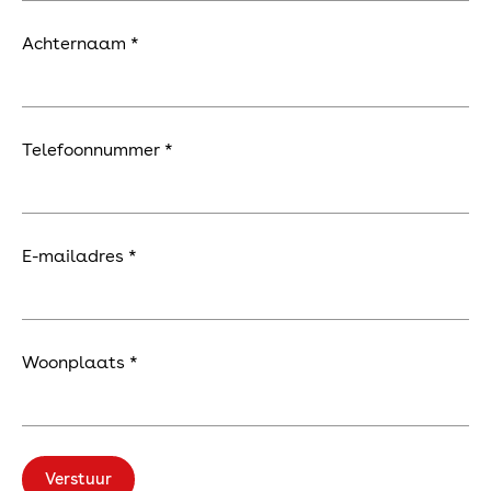
Eco
Achternaam *
Locaties
Telefoonnummer *
Vestiging Heesch
Cereslaan 16
5384 VT Heesch
Vestiging Roosendaal
E-mailadres *
Schotsbossenstraat 10a
4705 AG Roosendaal
Contact
info@vanbakelelektro.nl
0412 - 45 43 94
Woonplaats *
Verstuur