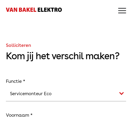
🗐
Home
Over ons
Expertises
Projecten
Nieuws
Solliciteren
Werken bij
Contact
Kom jij het verschil maken?
Certificering
Offerte Zonnepanelen
Bekijk onze vacatures
Functie *
Expertises
Voornaam *
Elektro
Beveiliging