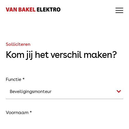
🗐
Home
Over ons
Expertises
Projecten
Nieuws
Solliciteren
Werken bij
Contact
Kom jij het verschil maken?
Certificering
Offerte Zonnepanelen
Bekijk onze vacatures
Functie *
Expertises
Voornaam *
Elektro
Beveiliging