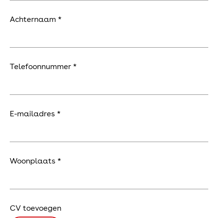
Eco
Achternaam *
Locaties
Telefoonnummer *
Vestiging Heesch
Cereslaan 16
5384 VT Heesch
Vestiging Roosendaal
E-mailadres *
Schotsbossenstraat 10a
4705 AG Roosendaal
Contact
info@vanbakelelektro.nl
0412 - 45 43 94
Woonplaats *
CV toevoegen