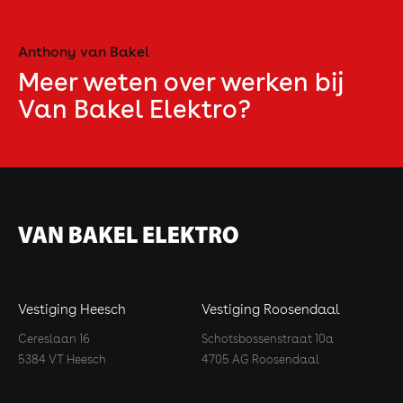
Anthony van Bakel
Meer weten over werken bij
Van Bakel Elektro?
Vestiging Heesch
Vestiging Roosendaal
Cereslaan 16
Schotsbossenstraat 10a
5384 VT Heesch
4705 AG Roosendaal