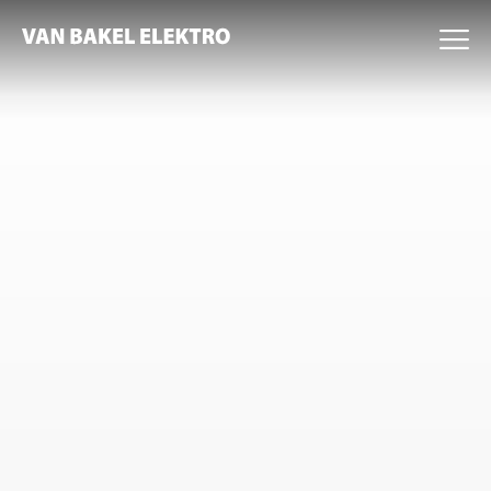
🗐
Home
Over ons
Expertises
Projecten
Nieuws
Werken bij
Contact
Certificering
Offerte Zonnepanelen
Bekijk onze vacatures
Expertises
Elektro
Beveiliging